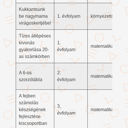
Kukkantsunk
be nagymama
1. évfolyam
környezetismeret
virágoskertjébe!
Tízes átlépéses
kivonás
1.
matematika
gyakorlása 20-
évfolyam
as számkörben
A 6-os
2.
matematika
szorzótábla
évfolyam
A fejben
számolás
3.
készségének
matematika
évfolyam
fejlesztése
kiscsoportban