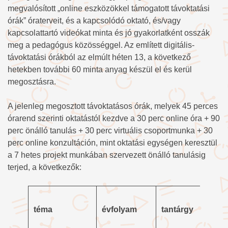
megvalósított „online eszközökkel támogatott távoktatási
órák” óraterveit, és a kapcsolódó oktató, és/vagy
kapcsolattartó videókat minta és jó gyakorlatként osszák
meg a pedagógus közösséggel. Az említett digitális-
távoktatási órákból az elmúlt héten 13, a következő
hetekben további 60 minta anyag készül el és kerül
megosztásra.
A jelenleg megosztott távoktatásos órák, melyek 45 perces
órarend szerinti oktatástól kezdve a 30 perc online óra + 90
perc önálló tanulás + 30 perc virtuális csoportmunka + 30
perc online konzultáción, mint oktatási egységen keresztül
a 7 hetes projekt munkában szervezett önálló tanulásig
terjed, a következők:
téma
évfolyam
tantárgy