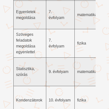
Egyenletek
7.
matematika
megoldása
évfolyam
Szöveges
feladatok
7.
fizika
megoldása
évfolyam
egyenlettel
Statisztika,
9. évfolyam
matematika
szórás
Kondenzátorok
10. évfolyam
fizika