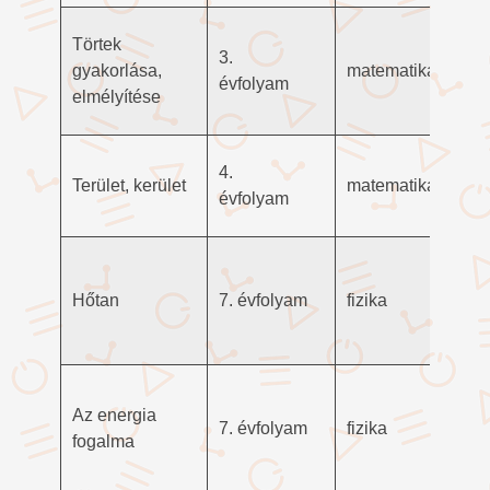
Törtek
3.
gyakorlása,
matematika
évfolyam
elmélyítése
4.
Terület, kerület
matematika
évfolyam
Hőtan
7. évfolyam
fizika
Az energia
7. évfolyam
fizika
fogalma