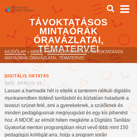
TÁVOKTATÁSOS
MINTAÓRÁK
ÓRAVÁZLATAI,
TÉMATERVEI
KEZDŐLAP
»
HÍREK
»
DIGITÁLIS OKTATÁS
»
TÁVOKTATÁSOS
MINTAÓRÁK ÓRAVÁZLATAI, TÉMATERVEI
DIGITÁLIS OKTATÁS
2020. ÁPRILIS 03.
Lassan a harmadik hét is eltelik a tanterem nélküli digitális
munkarendben történő tanításból és bíztatóan haladunk a
tavaszi szünet felé, ami a gyerekeknek, a szülőknek és
minden pedagógusnak megnyugvást és egy kis pihenést
hoz. A MDOE az elmúlt héten megkérte a Digitális Tanítási
Gyakorlat mentori programjában részt vevő több mint 150
pedagógus kollégát arra, hogy a program során