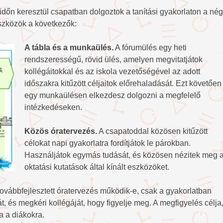
időn keresztül csapatban dolgoztok a tanítási gyakorlaton a né
zközök a következők:
A tábla és a mun
kaü
lés.
A fórumülés egy heti
rendszerességű, rövid ülés, amelyen megvitatjátok
kollégáitokkal és az iskola vezetőségével az adott
időszakra kitűzött céljaitok előrehaladását. Ezt követően
egy munkaülésen elkezdesz dolgozni a megfelelő
intézkedéseken.
Közös óratervezés.
A csapatoddal közösen kitűzött
célokat napi gyakorlatra fordítjátok le párokban.
Használjátok egymás tudását, és közösen nézitek meg 
oktatási kutatások által kínált eszközöket.
ovábbfejlesztett óratervezés működik-e, csak a gyakorlatban
át, és megkéri kollégáját, hogy figyelje meg. A megfigyelés célja
a a diákokra.