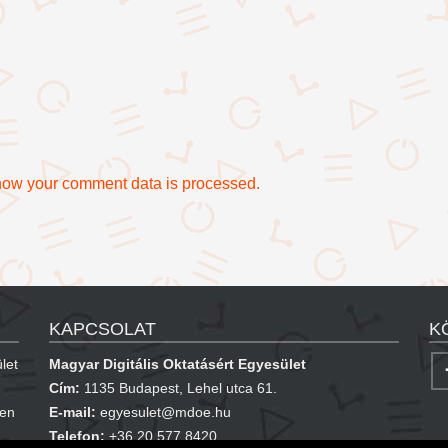
how your comment data is processed.
KAPCSOLAT
K
let
Magyar Digitális Oktatásért Egyesület
Cím:
1135 Budapest, Lehel utca 61.
ben
E-mail:
egyesulet@mdoe.hu
Telefon:
+36 20 577 8420