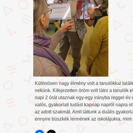
Különösen nagy élmény volt a tanulókkal találko
nekünk. Kifejezetten öröm volt látni a tanulók 
napi 2 órát utaznak egy-egy irányba reggel és e
valós, gyakorlati tudást kapnap napról napra o
az adott szakmát. Amit láttunk a duális gyakorl
ennyire büszkék lennének az iskolájukra, mint a