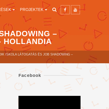
ZÉSEK
PROJEKTEK
 SHADOWING –
– HOLLANDIA
IK ISKOLA LÁTOGATÁS ÉS JOB SHADOWING –
Facebook
Videólejátszó