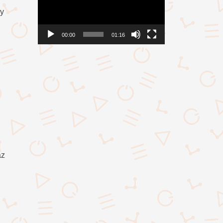
gy
00:00
01:16
az
,