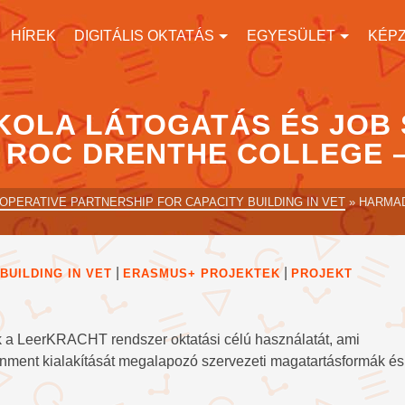
HÍREK
DIGITÁLIS OKTATÁS
EGYESÜLET
KÉP
KOLA LÁTOGATÁS ÉS JOB
 ROC DRENTHE COLLEGE 
OPERATIVE PARTNERSHIP FOR CAPACITY BUILDING IN VET
»
HARMAD
|
|
BUILDING IN VET
ERASMUS+ PROJEKTEK
PROJEKT
ük a LeerKRACHT rendszer oktatási célú használatát, ami
onment kialakítását megalapozó szervezeti magatartásformák és