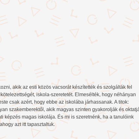
zni, akik az esti közös vacsorát készítették és szolgálták fel
elkötelezettségét, iskola-szeretetét. Elmesélték, hogy néhányan
ste csak azért, hogy ebbe az iskolába járhassanak. A titok:
lyan szakemberektől, akik magyas szinten gyakorolják és oktatj
ati képzés magas iskolája. És mi is szeretnénk, ha a tanulóink
hogy azt itt tapasztaltuk.