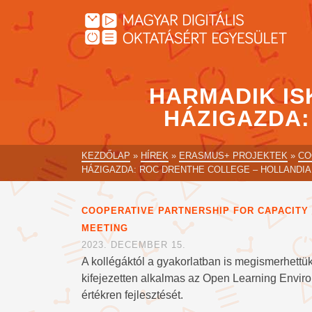
HARMADIK IS
HÁZIGAZDA:
KEZDŐLAP
»
HÍREK
»
ERASMUS+ PROJEKTEK
»
CO
HÁZIGAZDA: ROC DRENTHE COLLEGE – HOLLANDIA
COOPERATIVE PARTNERSHIP FOR CAPACITY 
MEETING
2023. DECEMBER 15.
A kollégáktól a gyakorlatban is megismerhett
kifejezetten alkalmas az Open Learning Envir
értékren fejlesztését.