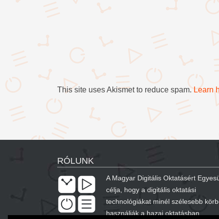
This site uses Akismet to reduce spam.
Learn 
RÓLUNK
A Magyar Digitális Oktatásért Egyesü
célja, hogy a digitális oktatási
technológiákat minél szélesebb kör
használják a hazai oktatásban.