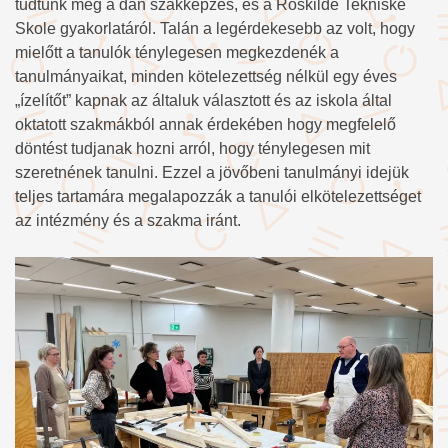
tudtunk meg a dán szakképzés, és a Roskilde Tekniske
Skole gyakorlatáról. Talán a legérdekesebb az volt, hogy
mielőtt a tanulók ténylegesen megkezdenék a
tanulmányaikat, minden kötelezettség nélkül egy éves
„ízelítőt” kapnak az általuk választott és az iskola által
oktatott szakmákból annak érdekében hogy megfelelő
döntést tudjanak hozni arról, hogy ténylegesen mit
szeretnének tanulni. Ezzel a jövőbeni tanulmányi idejük
teljes tartamára megalapozzák a tanulói elkötelezettséget
az intézmény és a szakma iránt.