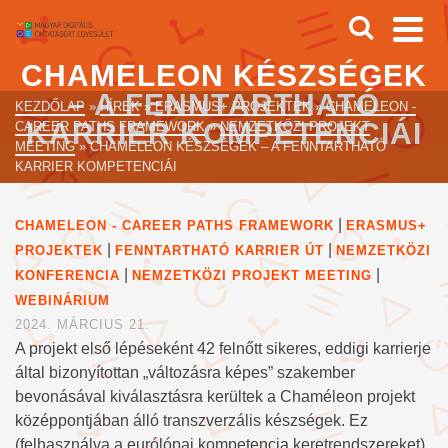
CHAMELEON KÉSZSÉGEK
– A FENNTARTHATÓ
KEZDŐLAP
»
HÍREK
»
ERASMUS+ PROJEKTEK
»
CHAMELEON -
KARRIER KOMPETENCIÁI
CAREER PATHS FRAMEWORK
»
NEMZETKÖZI PROJEKT
MEETING
»
CHAMELEON KÉSZSÉGEK – A FENNTARTHATÓ
KARRIER KOMPETENCIÁI
|
CHAMELEON - CAREER PATHS FRAMEWORK
ERASMUS+
|
|
PROJEKTEK
FENNTARTHATÓ KARRIER ÚT
NEMZETKÖZI
|
|
KONFERENCIA
NEMZETKÖZI PROJEKT MEETING
WEBINÁRIUM
2024. MÁRCIUS 21.
A projekt első lépéseként 42 felnőtt sikeres, eddigi karrierje
által bizonyítottan „változásra képes” szakember
bevonásával kiválasztásra kerültek a Chaméleon projekt
középpontjában álló transzverzális készségek. Ez
(felhasználva a eurólópai kompetencia keretrendszereket)