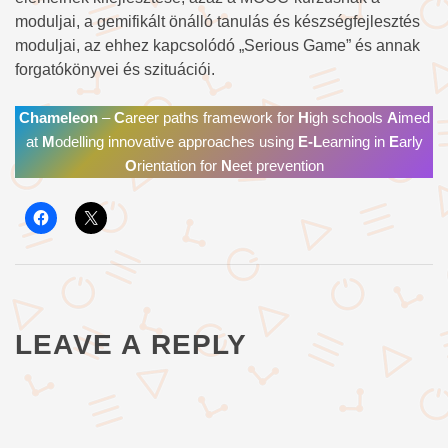
moduljai, a gemifikált önálló tanulás és készségfejlesztés
moduljai, az ehhez kapcsolódó „Serious Game” és annak
forgatókönyvei és szituációi.
Chameleon
–
C
areer paths framework for
H
igh schools
A
imed
at
M
odelling innovative approaches using
E-L
earning in
E
arly
O
rientation for
N
eet prevention
LEAVE A REPLY