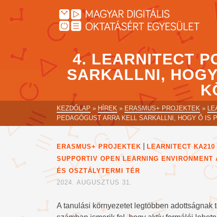
4. LEARNITECT 
SARKALLNI, HOGY
K
KEZDŐLAP
»
HÍREK
»
ERASMUS+ PROJEKTEK
»
LE
PEDAGÓGUST ARRA KELL SARKALLNI, HOGY Ő IS 
|
ERASMUS+ PROJEKTEK
LEARNITECT KA210
SUPPORTIV OPEN LEARNING ENVIRONMENT
ÉS OSZTÁLYTERMI TÉR
2024. AUGUSZTUS 31.
A tanulási környezetet legtöbben adottságnak 