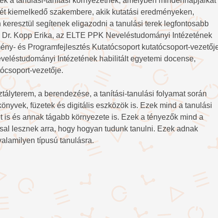
nek a tanulási-tanítási környezetnek, amelyben mindennapjaikat
a két kiemelkedő szakembere, akik kutatási eredményeken,
 keresztül segítenek eligazodni a tanulási terek legfontosabb
i Dr. Kopp Erika, az ELTE PPK Neveléstudományi Intézetének
mény- és Programfejlesztés Kutatócsoport kutatócsoport-vezetője
eléstudományi Intézetének habilitált egyetemi docense,
tócsoport-vezetője.
ztályterem, a berendezése, a tanítási-tanulási folyamat során
önyvek, füzetek és digitális eszközök is. Ezek mind a tanulási
let is és annak tágabb környezete is. Ezek a tényezők mind a
ssal lesznek arra, hogy hogyan tudunk tanulni. Ezek adnak
alamilyen típusú tanulásra.