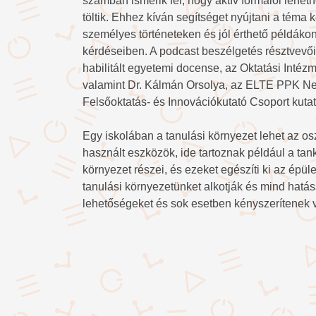
számban ismerik fel, hogy aktív formálói lehet
töltik. Ehhez kíván segítséget nyújtani a tém
személyes történeteken és jól érthető példákon
kérdéseiben. A podcast beszélgetés résztvevő
habilitált egyetemi docense, az Oktatási Intéz
valamint Dr. Kálmán Orsolya, az ELTE PPK Nev
Felsőoktatás- és Innovációkutató Csoport kuta
Egy iskolában a tanulási környezet lehet az os
használt eszközök, ide tartoznak például a tank
környezet részei, és ezeket egészíti ki az épü
tanulási környezetünket alkotják és mind hatá
lehetőségeket és sok esetben kényszerítenek v