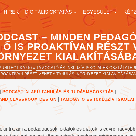
HÍREK
DIGITÁLIS OKTATÁS
EGYESÜLET
KÉP
PODCAST – MINDEN PEDAG
 Ő IS PROAKTÍVAN RÉSZT 
ÖRNYEZET KIALAKÍTÁSÁB
ARNITECT KA210
»
TÁMOGATÓ ÉS INKLUZÍV ISKOLAI ÉS OSZTÁLYTER
PROAKTÍVAN RÉSZT VEHET A TANULÁSI KÖRNYEZET KIALAKÍTÁSÁBA
|
|
PODCAST ALAPÚ TANULÁS ÉS TUDÁSMEGOSZTÁS
|
 AND CLASSROOM DESIGN
TÁMOGATÓ ÉS INKLUZÍV ISKOLAI
tekintik, ám a pedagógusok, oktatók és diákok is egyre nagyobb