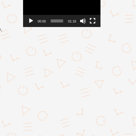
00:00
01:16
,