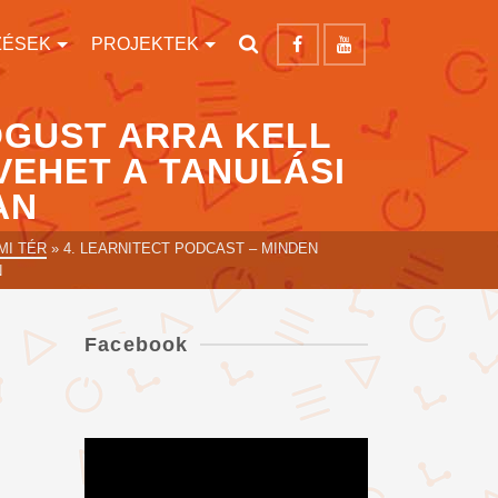
ZÉSEK
PROJEKTEK
ÓGUST ARRA KELL
VEHET A TANULÁSI
AN
MI TÉR
»
4. LEARNITECT PODCAST – MINDEN
N
Facebook
Videólejátszó