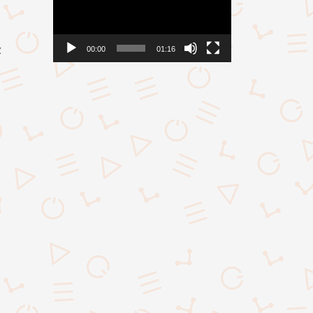
z
00:00
01:16