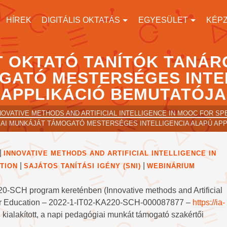
HÍREK
DIGITÁLIS OKTATÁS
EGYESÜLET
KÉP
T OKTATÓ TANÍTÓK TANÁR
ATÓ MESTERSÉGES INTE
APPLIKÁCIÓ BEMUTATÓJA
NOVATIVE METHODS AND ARTIFICIAL INTELLIGENCE IN MOOC FOR S
AI MUNKÁJÁT TÁMOGATÓ MESTERSÉGES INTELLIGENCIA ALAPÚ APP
|
INNOVATIVE METHODS AND ARTIFICIAL INTELLIGENCE IN
|
|
TION
SAJÁTOS TANÍTÁSI IGÉNY (SNI)
WEBINÁRIUM
0-SCH program kereténben (Innovative methods and Artificial
cher Education – 2022-1-IT02-KA220-SCH-000087877 –
https://ia-
kialakított, a napi pedagógiai munkát támogató szakértői