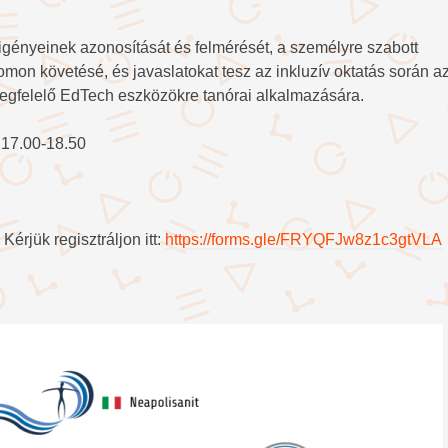
 igényeinek azonosítását és felmérését, a személyre szabott
nyomon követésé, és javaslatokat tesz az inkluzív oktatás során a
megfelelő EdTech eszközökre tanórai alkalmazására.
 17.00-18.50
Kérjük regisztráljon itt:
https://forms.gle/FRYQFJw8z1c3gtVLA