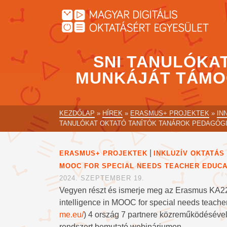
SNI TANULÓKA
MUNKÁJÁT TÁMOG
KEZDŐLAP
»
HÍREK
»
ERASMUS+ PROJEKTEK
»
IN
TANULÓKAT OKTATÓ TANÍTÓK TANÁROK PEDAGÓGI
|
ERASMUS+ PROJEKTEK
INKLUZÍV OKTATÁS
MOOC FOR SPECIAL NEEDS TEACHER EDUCA
2024. SZEPTEMBER 19.
Vegyen részt és ismerje meg az Erasmus KA22
intelligence in MOOC for special needs tea
me.eu/
) 4 ország 7 partnere közreműködésével 
rendszert bemutató webináriumon.