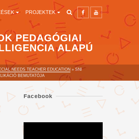
ZÉSEK
PROJEKTEK
OK PEDAGÓGIAI
LLIGENCIA ALAPÚ
PECIAL NEEDS TEACHER EDUCATION
»
SNI
LIKÁCIÓ BEMUTATÓJA
Facebook
Videólejátszó