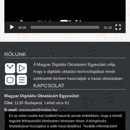
00:00
01:16
RÓLUNK
A Magyar Digitális Oktatásért Egyesület célja,
hogy a digitális oktatási technológiákat minél
szélesebb körben használják a hazai oktatásban.
KAPCSOLAT
Magyar Digitális Oktatásért Egyesület
Cím:
1135 Budapest, Lehel utca 61.
E-mail:
egyesulet@mdoe.hu
Ez az oldal cookie-kat (sütiket) használ annak érdekében, hogy a lehető
Telefon:
+36 20 577 8420
legjobb felhasználói élményben lehessen része. A böngészés
KÖVESSEN MINKET!
folytatásával hozzájárul a sütik használatához. További információért