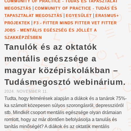
COMMUNITY OF PRACTICE - TUDÁS ÉS TAPASZTALAT
|
MEGOSZTÁS
COMMUNITY OF PRACTICE - TUDÁS ÉS
|
|
TAPASZTALAT MEGOSZTÁS
EGYESÜLET
ERASMUS+
|
PROJEKTEK
F3 - FITTER MINDS FITTER VET FITTER
JOBS - MENTÁLIS EGÉSZSÉG ÉS JÓLLÉT A
SZAKKÉPZÉSBEN
Tanulók és az oktatók
mentális egészsége a
magyar középiskolákban –
Tudásmegosztó webinárium.
2024. NOVEMBER 11.
Tudta, hogy felmérések alapján a diákok és a tanárok 75%-
ka számolt közepesen súlyos szorongásról, depresszióról
stb. Mindkét csoport mentális egészsége olyan drámaian
romlott, hogy az már döntően befolyásolja a tanulás és
tanítás minőségét? A diákok és az oktatók mentális