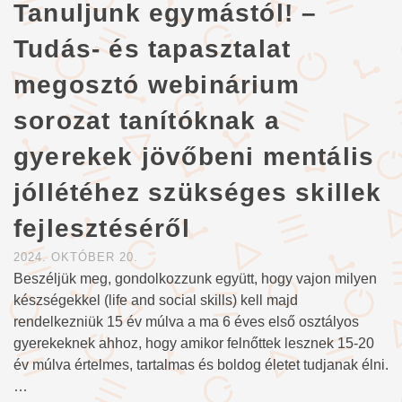
Tanuljunk egymástól! –
Tudás- és tapasztalat
megosztó webinárium
sorozat tanítóknak a
gyerekek jövőbeni mentális
jóllétéhez szükséges skillek
fejlesztéséről
2024. OKTÓBER 20.
Beszéljük meg, gondolkozzunk együtt, hogy vajon milyen
készségekkel (life and social skills) kell majd
rendelkezniük 15 év múlva a ma 6 éves első osztályos
gyerekeknek ahhoz, hogy amikor felnőttek lesznek 15-20
év múlva értelmes, tartalmas és boldog életet tudjanak élni.
…