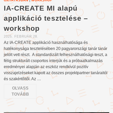
OKTATÁSBAN
WORKSHOP
IA-CREATE MI alapú
applikáció tesztelése –
workshop
2025. FEBRUÁR 28.
Az IA-CREATE applikáció használhatósága és
hatékonysága tesztelésében 20 pagyarországi tanár tanár
jelölt vett részt. A standardizált felhesználhatósági-teszt, a
félig strukturált csoportos interjúk és a próbaalkalmazás
eredményei alapján az eszköz rendkívül pozitív
visszajelzéseket kapott az összes projektpartner tanáraitól
és szakértőitől. Az …
OLVASS
TOVÁBB