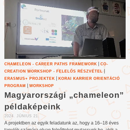
|
CHAMELEON - CAREER PATHS FRAMEWORK
CO-
|
CREATION WORKSHOP - FELELŐS RÉSZVÉTEL
|
ERASMUS+ PROJEKTEK
KORAI KARRIER ORIENTÁCIÓ
|
PROGRAM
WORKSHOP
Magyarországi „chameleon”
példaképeink
2024. JÚNIUS 21.
A projektben az egyik feladatunk az, hogy a 16–18 éves
tanulók számára olyan felnőtteket mutassunk be, akik a