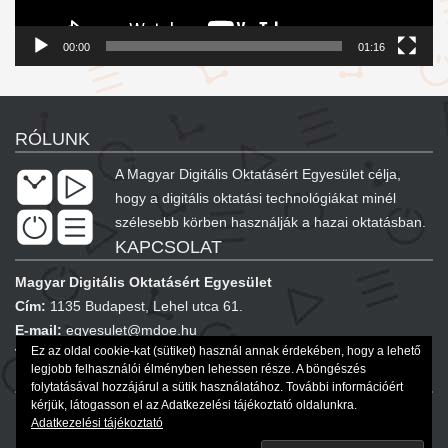
00:00
01:16
RÓLUNK
A Magyar Digitális Oktatásért Egyesület célja,
hogy a digitális oktatási technológiákat minél
szélesebb körben használják a hazai oktatásban.
KAPCSOLAT
Magyar Digitális Oktatásért Egyesület
Cím:
1135 Budapest, Lehel utca 61.
E-mail:
egyesulet@mdoe.hu
Ez az oldal cookie-kat (sütiket) használ annak érdekében, hogy a lehető
Telefon:
+36 20 577 8420
legjobb felhasználói élményben lehessen része. A böngészés
KÖVESSEN MINKET!
folytatásával hozzájárul a sütik használatához. További információért
kérjük, látogasson el az Adatkezelési tájékoztató oldalunkra.
Adatkezelési tájékoztató