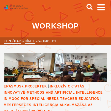
WORKSHOP
KEZDŐLAP
»
HÍREK
»
WORKSHOP
|
|
ERASMUS+ PROJEKTEK
INKLUZÍV OKTATÁS
INNOVATIVE METHODS AND ARTIFICIAL INTELLIGENCE
|
IN MOOC FOR SPECIAL NEEDS TEACHER EDUCATION
MESTERSÉGES INTELIGENCIA ALKALMAZÁSA AZ
|