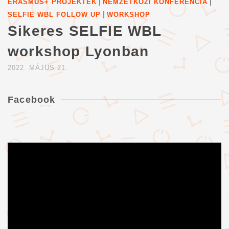
|
|
ERASMUS+ PROJEKTEK
NEMZETKÖZI KONFERENCIA
|
SELFIE WBL FOLLOW UP
WORKSHOP
Sikeres SELFIE WBL
workshop Lyonban
2022. MÁJUS 21.
Facebook
Videólejátszó