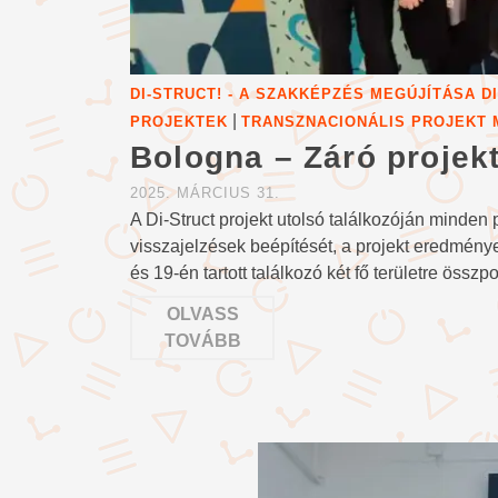
DI-STRUCT! - A SZAKKÉPZÉS MEGÚJÍTÁSA 
|
PROJEKTEK
TRANSZNACIONÁLIS PROJEKT 
Bologna – Záró projekt
2025. MÁRCIUS 31.
A Di-Struct projekt utolsó találkozóján minden p
visszajelzések beépítését, a projekt eredmény
és 19-én tartott találkozó két fő területre öss
OLVASS
TOVÁBB