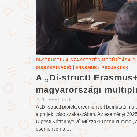
DI-STRUCT! - A SZAKKÉPZÉS MEGÚJÍTÁSA 
|
DISSZEMINÁCIÓ
ERASMUS+ PROJEKTEK
A „Di-struct! Erasmus
magyarországi multipl
2025. ÁPRILIS 30.
A „Di-struct! projekt eredményeit bemutató mu
a projekt záró szakaszában. Az eseményt 2025.
Újpesti Kéttannyelvű Műszaki Technikummal, a
eseményen a …