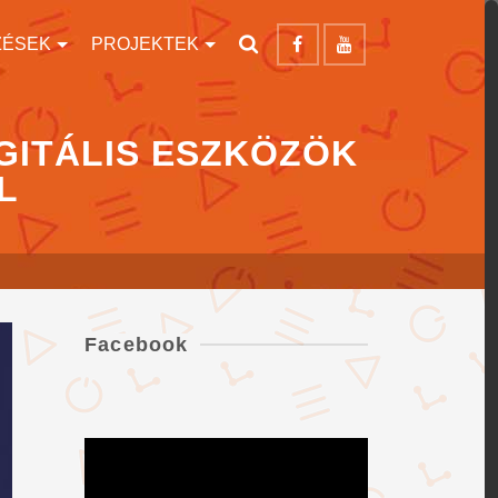
ZÉSEK
PROJEKTEK
IGITÁLIS ESZKÖZÖK
L
Facebook
Videólejátszó