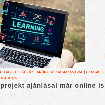
|
DIGITÁLIS ESZKÖZÖK TANÓRAI ALKALMAZÁSÁVAL
ERASMUS+
ÚTMUTATÓK
a projekt ajánlásai már online is