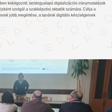
ében kidolgozott, tantárgyalapú digitalizációs iránymutatások
közként szolgál a szakképzési oktatók számára. Célja a
zerek jobb megértése, a tanárok digitális készségeinek