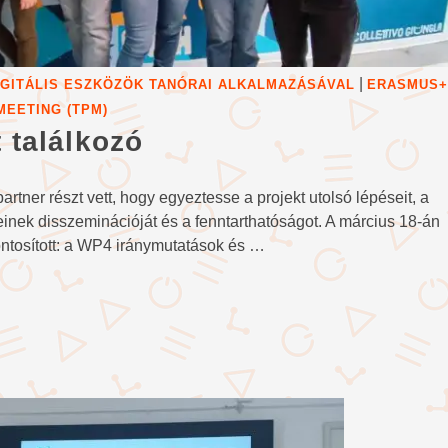
|
DIGITÁLIS ESZKÖZÖK TANÓRAI ALKALMAZÁSÁVAL
ERASMUS+
MEETING (TPM)
 találkozó
artner részt vett, hogy egyeztesse a projekt utolsó lépéseit, a
einek disszeminációját és a fenntarthatóságot. A március 18-án
zpontosított: a WP4 iránymutatások és …