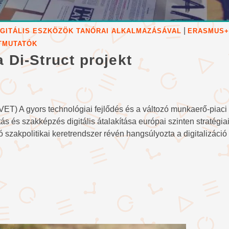
|
DIGITÁLIS ESZKÖZÖK TANÓRAI ALKALMAZÁSÁVAL
ERASMUS+
ÚTMUTATÓK
 Di-Struct projekt
VET) A gyors technológiai fejlődés és a változó munkaerő-piaci
ás és szakképzés digitális átalakítása európai szinten stratégia
gó szakpolitikai keretrendszer révén hangsúlyozta a digitalizáció