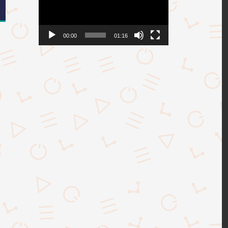
00:00
01:16
i