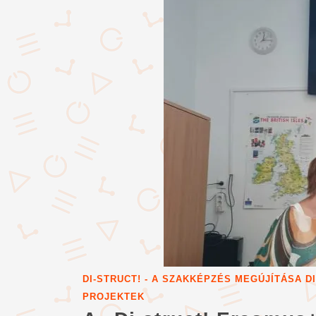
DI-STRUCT! - A SZAKKÉPZÉS MEGÚJÍTÁSA 
PROJEKTEK