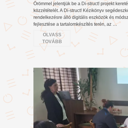
Örömmel jelentjük be a Di-struct! projekt keret
közzétételét. A Di-struct! Kézikönyv segédesz
rendelkezésre álló digitális eszközök és móds
fejlesztése a tartalomkészítés terén, az …
OLVASS
TOVÁBB