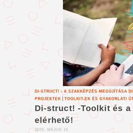
DI-STRUCT! - A SZAKKÉPZÉS MEGÚJÍTÁSA 
|
PROJEKTEK
TOOLKIT-EK ÉS GYAKORLATI 
Di-struct! -Toolkit és 
elérhető!
2025. MÁJUS 15.