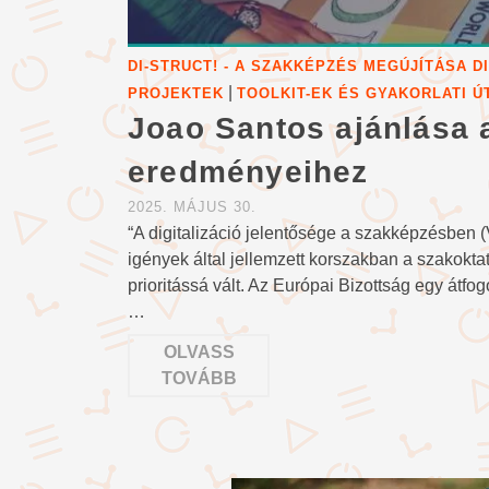
DI-STRUCT! - A SZAKKÉPZÉS MEGÚJÍTÁSA 
|
PROJEKTEK
TOOLKIT-EK ÉS GYAKORLATI 
Joao Santos ajánlása a
eredményeihez
2025. MÁJUS 30.
“A digitalizáció jelentősége a szakképzésben (
igények által jellemzett korszakban a szakoktat
prioritássá vált. Az Európai Bizottság egy átfo
…
OLVASS
TOVÁBB