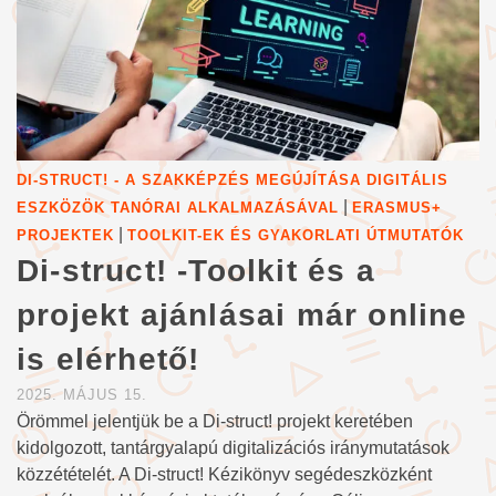
DI-STRUCT! - A SZAKKÉPZÉS MEGÚJÍTÁSA DIGITÁLIS
|
ESZKÖZÖK TANÓRAI ALKALMAZÁSÁVAL
ERASMUS+
|
PROJEKTEK
TOOLKIT-EK ÉS GYAKORLATI ÚTMUTATÓK
Di-struct! -Toolkit és a
projekt ajánlásai már online
is elérhető!
2025. MÁJUS 15.
Örömmel jelentjük be a Di-struct! projekt keretében
kidolgozott, tantárgyalapú digitalizációs iránymutatások
közzétételét. A Di-struct! Kézikönyv segédeszközként