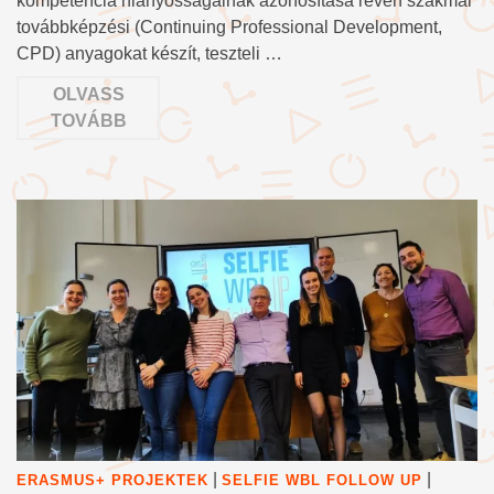
kompetencia hiányosságainak azonosítása révén szakmai
továbbképzési (Continuing Professional Development,
CPD) anyagokat készít, teszteli …
OLVASS
TOVÁBB
|
|
ERASMUS+ PROJEKTEK
SELFIE WBL FOLLOW UP