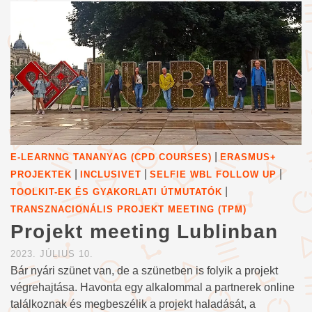
|
E-LEARNNG TANANYAG (CPD COURSES)
ERASMUS+
|
|
|
PROJEKTEK
INCLUSIVET
SELFIE WBL FOLLOW UP
|
TOOLKIT-EK ÉS GYAKORLATI ÚTMUTATÓK
TRANSZNACIONÁLIS PROJEKT MEETING (TPM)
Projekt meeting Lublinban
2023. JÚLIUS 10.
Bár nyári szünet van, de a szünetben is folyik a projekt
végrehajtása. Havonta egy alkalommal a partnerek online
találkoznak és megbeszélik a projekt haladását, a