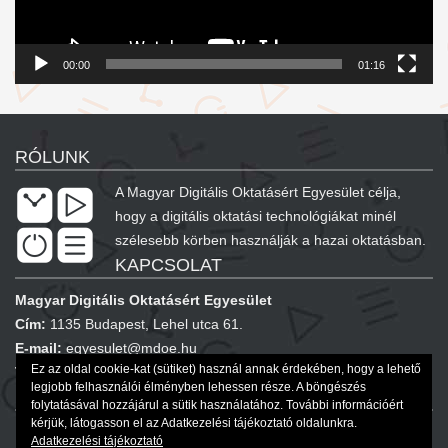
00:00
01:16
RÓLUNK
A Magyar Digitális Oktatásért Egyesület célja,
hogy a digitális oktatási technológiákat minél
szélesebb körben használják a hazai oktatásban.
KAPCSOLAT
Magyar Digitális Oktatásért Egyesület
Cím:
1135 Budapest, Lehel utca 61.
E-mail:
egyesulet@mdoe.hu
Ez az oldal cookie-kat (sütiket) használ annak érdekében, hogy a lehető
Telefon:
+36 20 577 8420
legjobb felhasználói élményben lehessen része. A böngészés
KÖVESSEN MINKET!
folytatásával hozzájárul a sütik használatához. További információért
kérjük, látogasson el az Adatkezelési tájékoztató oldalunkra.
Adatkezelési tájékoztató