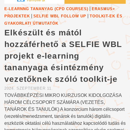
|
E-LEARNNG TANANYAG (CPD COURSES)
ERASMUS+
|
|
PROJEKTEK
SELFIE WBL FOLLOW UP
TOOLKIT-EK ÉS
GYAKORLATI ÚTMUTATÓK
Elkészült és mától
hozzáférhető a SELFIE WBL
projekt e-learning
tananyaga ésintézmény
vezetőknek szóló toolkit-je
2024. SZEPTEMBER 11.
TOVÁBBKÉPZÉSI MIKRO KURZUSOK KIDOLGOZÁSA
HÁROM CÉLCSOPORT SZÁMÁRA (VEZETÉS,
TANÁROK ÉS TANULÓK) A konzorcium három célcsoport
(vezetés/menedzsment, tanárok és tanulók) digitális
eszközök oktatási célú használatához kapcsolódó tudás és