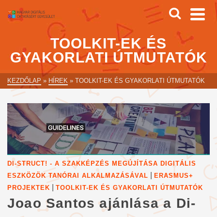
TOOLKIT-EK ÉS
GYAKORLATI ÚTMUTATÓK
KEZDŐLAP
»
HÍREK
»
TOOLKIT-EK ÉS GYAKORLATI ÚTMUTATÓK
DI-STRUCT! - A SZAKKÉPZÉS MEGÚJÍTÁSA DIGITÁLIS
|
ESZKÖZÖK TANÓRAI ALKALMAZÁSÁVAL
ERASMUS+
|
PROJEKTEK
TOOLKIT-EK ÉS GYAKORLATI ÚTMUTATÓK
Joao Santos ajánlása a Di-