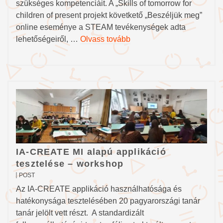
szükséges kompetenciáit. A „Skills of tomorrow for
children of present projekt követkető „Beszéljük meg”
online eseménye a STEAM tevékenységek adta
lehetőségeiről, …
Olvass tovább
IA-CREATE MI alapú applikáció
tesztelése – workshop
POST
Az IA-CREATE applikáció használhatósága és
hatékonysága tesztelésében 20 pagyarországi tanár
tanár jelölt vett részt. A standardizált