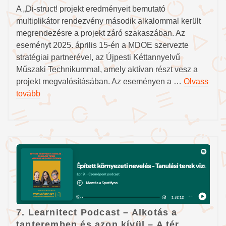
A „Di-struct! projekt eredményeit bemutató
multiplikátor rendezvény második alkalommal került
megrendezésre a projekt záró szakaszában. Az
eseményt 2025. április 15-én a MDOE szervezte
stratégiai partnerével, az Újpesti Kéttannyelvű
Műszaki Technikummal, amely aktívan részt vesz a
projekt megvalósításában. Az eseményen a …
Olvass
tovább
7. Learnitect Podcast – Alkotás a
tanteremben és azon kívül – A tér