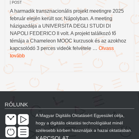
POST
A harmadik transznacionális projekt meetingre 2025
február elején került sor, Nápolyban. A meeting
házigazdája a UNIVERSITA DEGLI STUDI DI
NAPOLI FEDERICO II volt. A projekt találkozó fő
témája a Chameleon MOOC kurzusok és az azokhoz
kapcsolódó 3 perces videók felvétele …
Olvass
tovább
RÓLUNK
A Magyar Digitális Oktatásért Egyesület célja,
hogy a digitális oktatási technológiákat minél
szélesebb körben használják a hazai oktatásban.
KAPCSOLAT