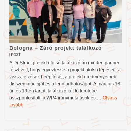
Bologna – Záró projekt találkozó
POST
A Di-Struct projekt utolsó találkozóján minden partner
részt vett, hogy egyeztesse a projekt utolsó lépéseit, a
visszajelzések beépítését, a projekt eredményeinek
disszeminációját és a fenntarthatóságot. A március 18-
án és 19-én tartott találkozó két fő területre
összpontosított: a WP4 iránymutatások és …
Olvass
tovább