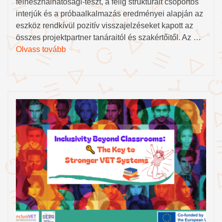
felhesználhatósági-teszt, a félig strukturált csoportos
interjúk és a próbaalkalmazás eredményei alapján az
eszköz rendkívül pozitív visszajelzéseket kapott az
összes projektpartner tanáraitól és szakértőitől. Az …
Olvass tovább