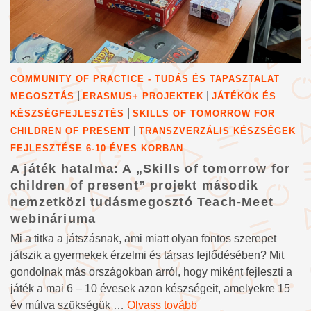
COMMUNITY OF PRACTICE - TUDÁS ÉS TAPASZTALAT
|
|
MEGOSZTÁS
ERASMUS+ PROJEKTEK
JÁTÉKOK ÉS
|
KÉSZSÉGFEJLESZTÉS
SKILLS OF TOMORROW FOR
|
CHILDREN OF PRESENT
TRANSZVERZÁLIS KÉSZSÉGEK
FEJLESZTÉSE 6-10 ÉVES KORBAN
A játék hatalma: A „Skills of tomorrow for
children of present” projekt második
nemzetközi tudásmegosztó Teach-Meet
webináriuma
Mi a titka a játszásnak, ami miatt olyan fontos szerepet
játszik a gyermekek érzelmi és társas fejlődésében? Mit
gondolnak más országokban arról, hogy miként fejleszti a
játék a mai 6 – 10 évesek azon készségeit, amelyekre 15
év múlva szükségük …
Olvass tovább