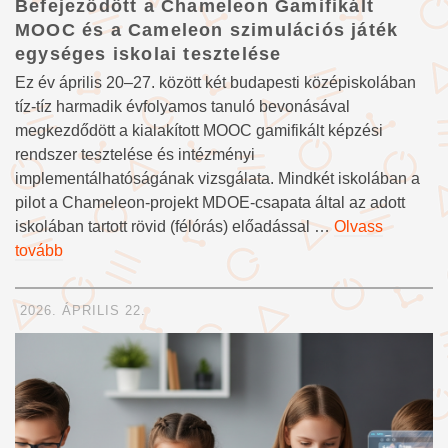
Befejeződött a Chameleon Gamifikált
MOOC és a Cameleon szimulációs játék
egységes iskolai tesztelése
Ez év április 20–27. között két budapesti középiskolában
tíz-tíz harmadik évfolyamos tanuló bevonásával
megkezdődött a kialakított MOOC gamifikált képzési
rendszer tesztelése és intézményi
implementálhatóságának vizsgálata. Mindkét iskolában a
pilot a Chameleon-projekt MDOE-csapata által az adott
iskolában tartott rövid (félórás) előadással …
Olvass
tovább
2026. ÁPRILIS 22.