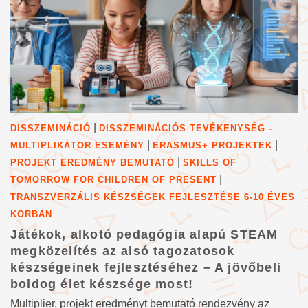
|
DISSZEMINÁCIÓ
DISSZEMINÁCIÓS TEVÉKENYSÉG -
|
|
MULTIPLIKÁTOR ESEMÉNY
ERASMUS+ PROJEKTEK
|
PROJEKT EREDMÉNY BEMUTATÓ
SKILLS OF
|
TOMORROW FOR CHILDREN OF PRESENT
TRANSZVERZÁLIS KÉSZSÉGEK FEJLESZTÉSE 6-10 ÉVES
KORBAN
Játékok, alkotó pedagógia alapú STEAM
megközelítés az alsó tagozatosok
készségeinek fejlesztéséhez – A jövőbeli
boldog élet készsége most!
Multiplier, projekt eredményt bemutató rendezvény az