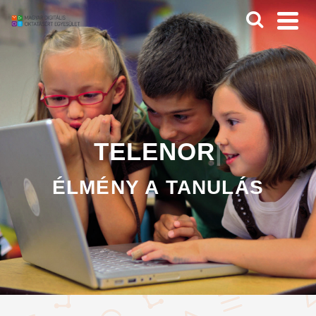
GEOMATEC
|
ÉLMÉNY A TANULÁS